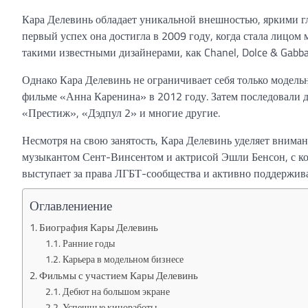
Кара Делевинь обладает уникальной внешностью, яркими гла
первый успех она достигла в 2009 году, когда стала лицом м
такими известными дизайнерами, как Chanel, Dolce & Gabban
Однако Кара Делевинь не ограничивает себя только модельн
фильме «Анна Каренина» в 2012 году. Затем последовали 
«Престиж», «Дэдпул 2» и многие другие.
Несмотря на свою занятость, Кара Делевинь уделяет внима
музыкантом Сент-Винсентом и актрисой Эшли Бенсон, с кот
выступает за права ЛГБТ-сообщества и активно поддержива
Оглавлениение
Биография Кары Делевинь
Ранние годы
Карьера в модельном бизнесе
Фильмы с участием Кары Делевинь
Дебют на большом экране
Успешные киноработы