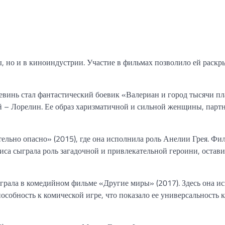
, но и в киноиндустрии. Участие в фильмах позволило ей раскр
винь стал фантастический боевик «Валериан и город тысячи пл
ей – Лорелин. Ее образ харизматичной и сильной женщины, пар
ельно опасно» (2015), где она исполнила роль Анелии Грея. Фи
иса сыграла роль загадочной и привлекательной героини, остави
грала в комедийном фильме «Другие миры» (2017). Здесь она и
собность к комической игре, что показало ее универсальность 