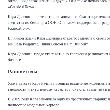
битва», «Дорогая Нэнси» и других. Она также появлялась н
«Carnival Row».
Кара Делевинь также активно занимается благотворительн
агентства по беженцам ООН. Она также поддерживает ряд др
Foundation».
В личной жизни Кара Делевинь открыто заявляла о своей б
Мишель Родригес, Эшли Бенсон и Ст. Винсент.
Кара Делевинь продолжает активно творчески развиваться 
бизнесе.
Ранние годы
Уже в детстве Кара начала посещать различные модельные а
внешности и энергичному характеру, она стала замечена в 
В 2009 году Кара закончила одну из престижных старших ш
полностью модельной карьере.