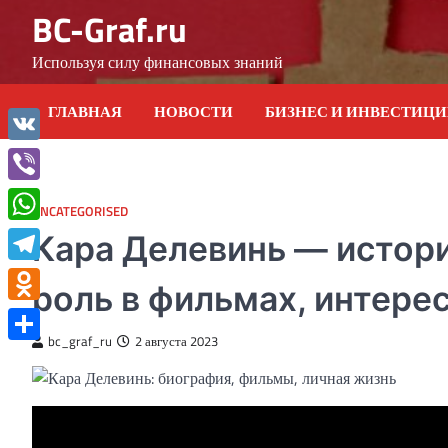
Skip
BC-Graf.ru
to
content
Используя силу финансовых знаний
ГЛАВНАЯ
НОВОСТИ
БИЗНЕС И ИНВЕСТИЦ
VK
Viber
UNCATEGORISED
WhatsApp
Кара Делевинь — истори
Telegram
роль в фильмах, интере
Odnoklassniki
bc_graf_ru
2 августа 2023
Отправить