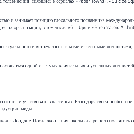
а телевидении, снявшись в сериалах «Paper Towns», «Suicide Sq
остью и занимает позицию глобального посланника Международ
угих организаций, в том числе «Girl Up» и «Rheumatoid Arthrit
исексуальности и встречалась с такими известными личностями, 
и оставаться одной из самых влиятельных и успешных личностей
гентства и участвовать в кастингах. Благодаря своей необычной
индустрии моды.
кол в Лондоне. После окончания школы она решила посвятить с