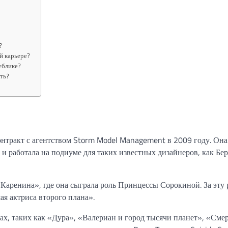
?
й карьере?
ублике?
ть?
контракт с агентством Storm Model Management в 2009 году. Она
и работала на подиуме для таких известных дизайнеров, как Бер
Каренина», где она сыграла роль Принцессы Сорокиной. За эту 
я актриса второго плана».
х, таких как «Дура», «Валериан и город тысячи планет», «Сме