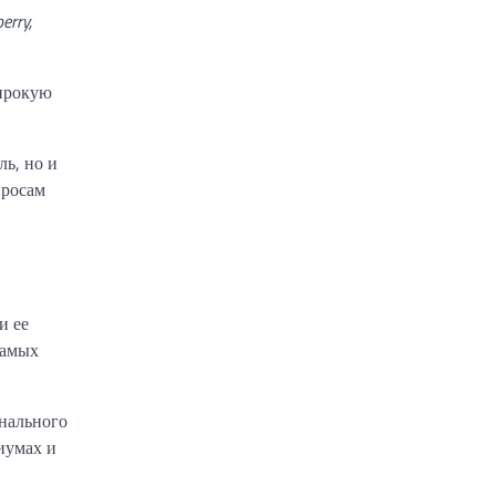
rry,
широкую
ль, но и
просам
и ее
самых
онального
иумах и