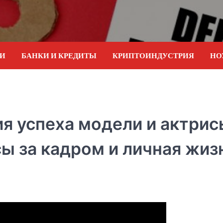
ИИ
БАНКИ И КРЕДИТЫ
КРИПТОИНДУСТРИЯ
НО
я успеха модели и актрис
сы за кадром и личная жиз