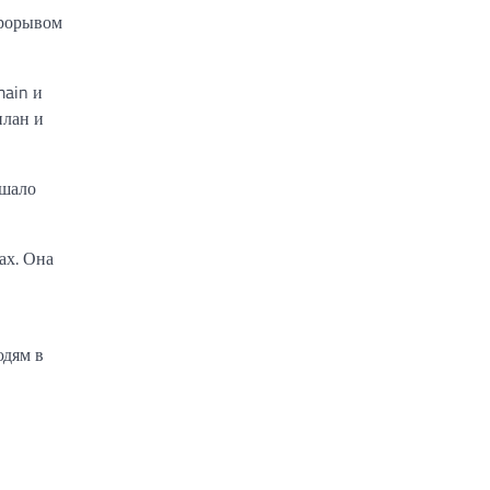
прорывом
main и
илан и
ашало
ах. Она
юдям в