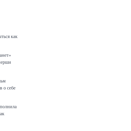
ыться как
анет»
тнерши
льм
в о себе
сполнила
как