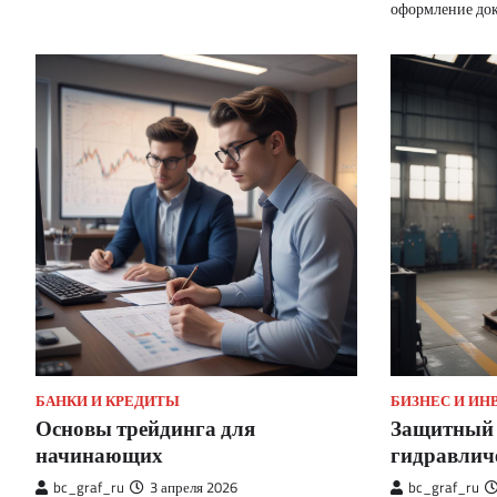
оформление до
БАНКИ И КРЕДИТЫ
БИЗНЕС И И
Основы трейдинга для
Защитный 
начинающих
гидравлич
bc_graf_ru
3 апреля 2026
bc_graf_ru