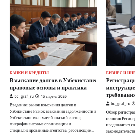
БАНКИ И КРЕДИТЫ
БИЗНЕС И И
Взыскание долгов в Узбекистане:
Регистрац
правовые основы и практика
инструкци
требовани
bc_graf_ru
15 апреля 2026
bc_graf_ru
Введение: рынок взыскания долгов в
Узбекистане Рынок взыскания задолженности в
Обзор регистра
Узбекистане включает банкский сектор,
понятия Регист
микрофинансовые организации и
предполагает с
специализированные агентства, работающие…
законодательств