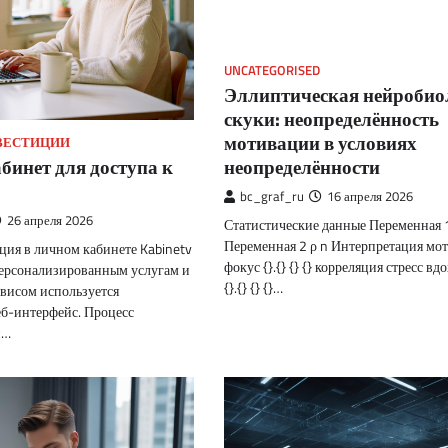
UNCATEGORISED
Эллиптическая нейробио
скуки: неопределённость
мотивации в условиях
НВЕСТИЦИИ
неопределённости
бинет для доступа к
bc_graf_ru
16 апреля 2026
26 апреля 2026
Статистические данные Переменная 
Переменная 2 ρ n Интерпретация мо
ция в личном кабинете Kabinetv
фокус {}.{} {} {} корреляция стресс в
персонализированным услугам и
{}.{} {} {}…
висом используется
б-интерфейс. Процесс
й…