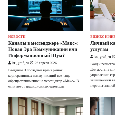
НОВОСТИ
БИЗНЕС И И
Каналы в мессенджере «Макс»:
Личный ка
Новая Эра Коммуникации или
услугам
Информационный Шум?
bc_graf_ru
bc_graf_ru
26 апреля 2026
Вход и регистра
Для доступа к 
Введение В последнее время рынок
управлению сер
корпоративных коммуникаций все чаще
защищённый ве
обращает внимание на мессенджер «Макс». В
первоначально
отличие от традиционных чатов для…