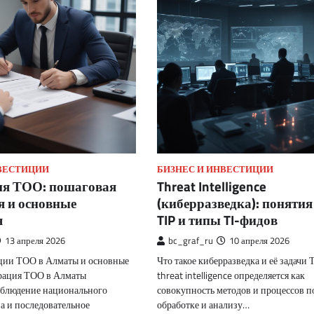
НВЕСТИЦИИ
БИЗНЕС И ИНВЕСТИЦИИ
ия ТОО: пошаговая
Threat Intelligence
я и основные
(киберразведка): понятия
я
TIP и типы TI-фидов
13 апреля 2026
bc_graf_ru
10 апреля 2026
ции ТОО в Алматы и основные
Что такое киберразведка и её задачи
рация ТОО в Алматы
threat intelligence определяется как
облюдение национального
совокупность методов и процессов по
а и последовательное
обработке и анализу…